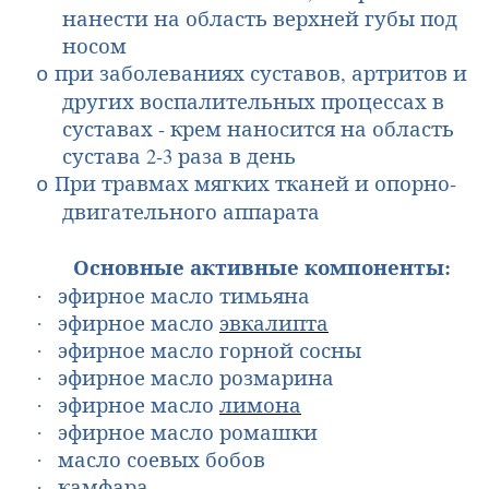
нанести на область верхней губы под
носом
при заболеваниях суставов, артритов и
o
других воспалительных процессах в
суста­вах - крем наносится на область
сустава 2-3 раза в день
При травмах мягких тканей и опорно-
o
двигательного аппарата
Основные активные компоненты:
эфирное масло
тимьяна
·
эфирное масло
эвкалипта
·
эфирное масло горной сосны
·
эфирное масло розмарина
·
эфирное масло
лимона
·
эфирное масло ромашки
·
масло соевых бобов
·
камфара
·