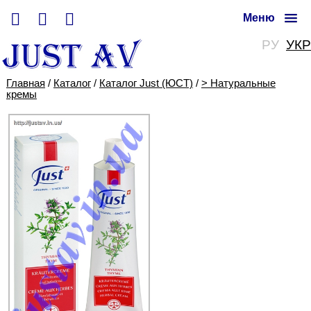
Меню
РУ
УКР
Главная
/
Каталог
/
Каталог Just (ЮСТ)
/
> Натуральные
кремы