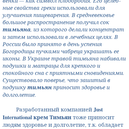
венки — как символ плодородия. Его целеб­
ные свойства греки использовали для
улучшения пищеварения. В средневековье
боль­шое распространение получил сок
тимьяна
, из которого делали концентрат
и затем использовали в лечебных целях. В
России было принято в день успения
Богородицы пучками чабреца украшать ее
иконы. В Украине травой тимьяна набивали
подушки и матрацы для крепкого и
спокойного сна с приятными сновидениями.
Существовало поверье, что зашитый в
подушку
тимьян
приносит здоровье и
долголетие.
Just
Разработанный компанией
International
крем Тимьян
тоже приносит
людям здоровье и долголетие, т.к. обладает