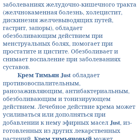
заболевани­ях желудочно-кишечного тракта
(желчнокаменная болезнь, холецистит,
дискинезия желчевыводящих путей,
гастрит, запоры), обладает
обезболивающим действием при
менструальных болях, помогает при
простатите и цистите. Обезболивает и
снимает воспаление при заболеваниях
суставов.
Крем Тимьян Just
обладает
противовоспалительным,
ранозаживляющим, антибакте­риальным,
обезболивающим и тонизирующем
действием. Лечебное действие крема может
усиливаться или дополняться при
Just
добавлении к нему эфирных масел
,
из­
готовленных из других лекарственных
Крем тимьяновый
растений.
может