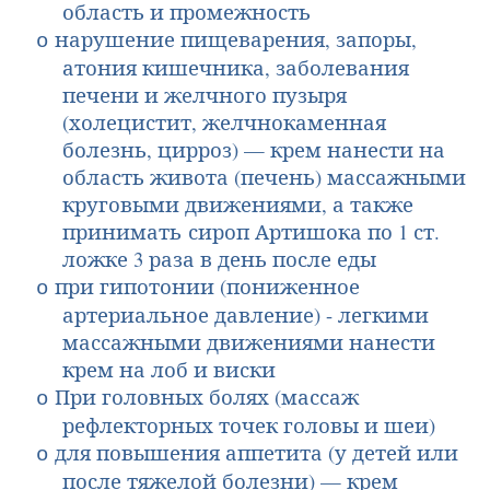
область и промежность
нарушение пищеварения, запоры,
o
атония кишечника, заболевания
печени и желч­ного пузыря
(холецистит, желчнокаменная
болезнь, цирроз) — крем нанести на
область живота (печень) массажными
круговыми движениями, а также
принимать
сироп Ар­тишока
по 1 ст.
ложке 3 раза в день после еды
при гипотонии (пониженное
o
артериальное давление) - легкими
массажными дви­жениями нанести
крем на лоб и виски
При головных болях (массаж
o
рефлекторных точек головы и шеи)
для повышения аппетита (у детей или
o
после тяжелой болезни) — крем