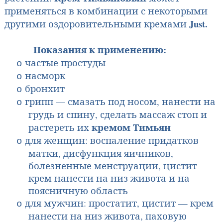
применяться в комбинации с некоторыми
Just
.
другими оздоровительными кремами
Показания к применению:
частые простуды
o
насморк
o
бронхит
o
грипп — смазать под носом, нанести на
o
грудь и спину, сделать массаж стоп и
кремом Тимьян
растереть их
для женщин: воспаление придатков
o
матки, дисфункция яичников,
болезненные менструации, цистит —
крем нанести на низ живота и на
поясничную область
для мужчин: простатит, цистит — крем
o
нанести на низ живота, паховую