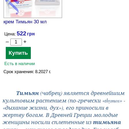
крем Тимьян 30 мл
522
Цена:
–
+
Есть в наличии
Срок хранения: 8.2027 г.
Тимьян
(чабрец) является древнейшим
культовым растением (по-гречески
«
thymos
»
-
«дыхание жизни, дух»), его приносили в
жертву богам. В Древней Греции молодые
женщины носили сплетенные из
тимьяна